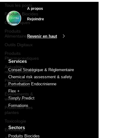
Tous les posts
A propos
Produits Biocides
Rejoindre
Cosmétiques
Produits
Alimentaires
Revenir en haut
Outils Digitaux
Produits
Pharmaceutiques
Services
Actualités
Conseil Stratégique & Réglementaire
réglementaires
Chemical risk assessment & safety
Perturbateurs
Perturbation Endocrinienne
Endocriniens
Flex +
Événements &
Simply Predict
webinaires
Formations
Protection des
plantes
Toxicologie
Sectors
Emballage
Produits Biocides