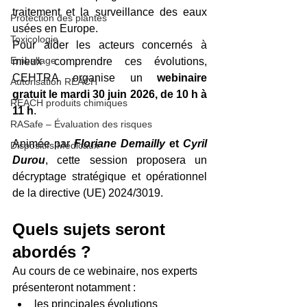
traitement et la surveillance des eaux 
Protection des plantes
usées en Europe.
Toxicologie
Pour aider les acteurs concernés à 
Emballage
mieux comprendre ces évolutions, 
CEHTRA organise un 
webinaire 
Autorisation REACH
gratuit le mardi 30 juin 2026, de 10 h à 
REACH produits chimiques
11 h
.
RASafe – Évaluation des risques
Animée par 
Floriane Demailly 
et 
Cyril 
Dispositifs Médicaux
Durou
, cette session proposera un 
décryptage stratégique et opérationnel 
de la directive (UE) 2024/3019.
Quels sujets seront 
abordés ?
Au cours de ce webinaire, nos experts 
présenteront notamment :
les principales évolutions 