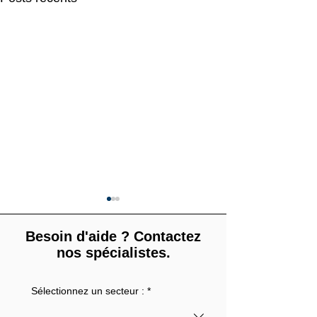
Besoin d'aide ? Contactez
nos spécialistes.
Sélectionnez un secteur :
*
Webinaire | Directive
Webinaire PPW