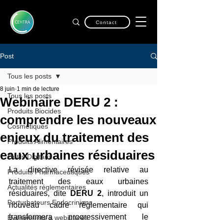
Contact
Post
Tous les posts
8 juin
1 min de lecture
Tous les posts
Webinaire DERU 2 :
Produits Biocides
comprendre les nouveaux
Cosmétiques
enjeux du traitement des
Produits Alimentaires
eaux urbaines résiduaires
Outils Digitaux
La directive révisée relative au 
Produits Pharmaceutiques
traitement des eaux urbaines 
Actualités réglementaires
résiduaires, dite 
DERU 2
, introduit un 
Perturbateurs Endocriniens
nouveau cadre réglementaire qui 
transformera progressivement le 
Événements & webinaires