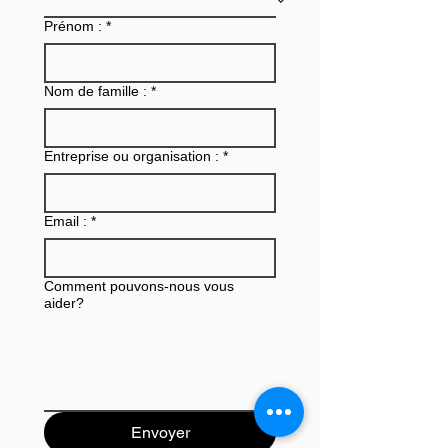
eau potable :
familiariser ave
Prénom :
*
comprendre les
réglementation
nouvelles exigences
Nom de famille :
*
Entreprise ou organisation :
*
Email :
*
Comment pouvons-nous vous
aider?
Envoyer