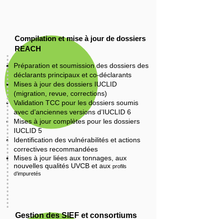
Compilation et mise à jour de dossiers
REACH
Préparation et soumission des dossiers des
déclarants principaux et co-déclarants
Mises à jour des dossiers IUCLID
(migration, revue, corrections)
Validation TCC pour les dossiers soumis
avec d’anciennes versions d’IUCLID 6
Mises à jour complètes pour les dossiers
IUCLID 5
Identification des vulnérabilités et actions
correctives recommandées
Mises à jour liées aux tonnages, aux
nouvelles qualités UVCB et aux
profils
d’impuretés
Gestion des SIEF et consortiums