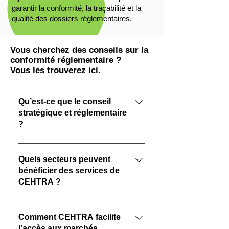
garantir la conformité, la traçabilité et la
qualité des dossiers réglementaires.
Vous cherchez des conseils sur la
conformité réglementaire ?
Vous les trouverez ici.
Qu’est-ce que le conseil
stratégique et réglementaire
?
Le conseil stratégique et réglementaire
consiste à analyser le paysage
Quels secteurs peuvent
bénéficier des services de
réglementaire, évaluer les risques de
CEHTRA ?
conformité et définir des stratégies efficaces
pour garantir que les produits respectent les
CEHTRA accompagne les secteurs de la
exigences légales.
chimie, des biocides, des cosmétiques, de la
Comment CEHTRA facilite
l’accès aux marchés
pharmacie, de la protection des cultures et