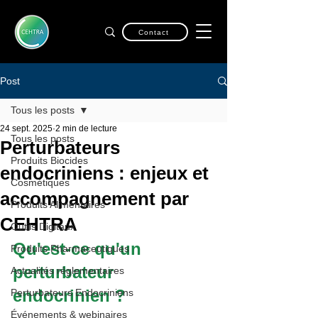
Contact
Post
Tous les posts
24 sept. 2025
2 min de lecture
Tous les posts
Perturbateurs
Produits Biocides
endocriniens : enjeux et
Cosmétiques
accompagnement par
Produits Alimentaires
CEHTRA
Outils Digitaux
Qu'est-ce qu'un 
Produits Pharmaceutiques
perturbateur 
Actualités réglementaires
endocrinien ?
Perturbateurs Endocriniens
Événements & webinaires