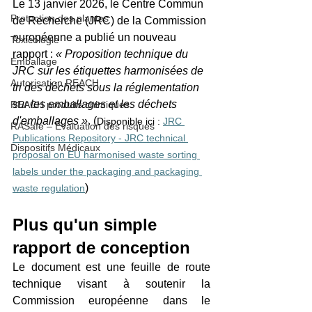
Le 13 janvier 2026, le Centre Commun 
Protection des plantes
de Recherche (JRC) de la Commission 
européenne a publié un nouveau 
Toxicologie
rapport : 
« Proposition technique du 
Emballage
JRC sur les étiquettes harmonisées de 
Autorisation REACH
tri des déchets sous la réglementation 
sur les emballages et les déchets 
REACH produits chimiques
d'emballages »
. (
Disponible ici : 
JRC 
RASafe – Évaluation des risques
Publications Repository - JRC technical 
Dispositifs Médicaux
proposal on EU harmonised waste sorting 
labels under the packaging and packaging 
)
waste regulation
Plus qu'un simple 
rapport de conception
Le document est une feuille de route 
technique visant à soutenir la 
Commission européenne dans le 