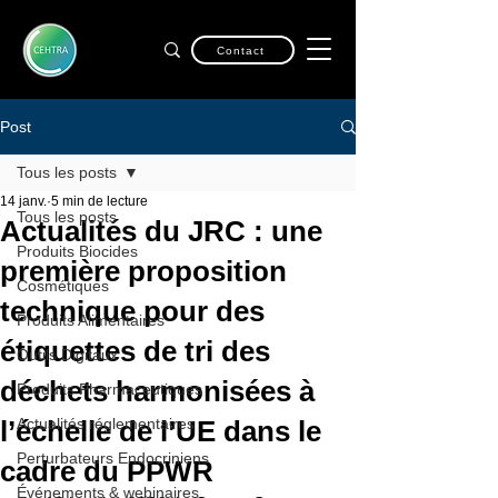
Contact
Post
Tous les posts
14 janv.
5 min de lecture
Tous les posts
Actualités du JRC : une
Produits Biocides
première proposition
Cosmétiques
technique pour des
Produits Alimentaires
étiquettes de tri des
Outils Digitaux
déchets harmonisées à
Produits Pharmaceutiques
l’échelle de l’UE dans le
Actualités réglementaires
Perturbateurs Endocriniens
cadre du PPWR
Événements & webinaires