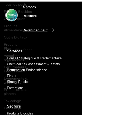
Tous les posts
A propos
Produits Biocides
Rejoindre
Cosmétiques
Produits
Alimentaires
Revenir en haut
Outils Digitaux
Produits
Pharmaceutiques
Services
Actualités
Conseil Stratégique & Réglementaire
réglementaires
Chemical risk assessment & safety
Perturbateurs
Perturbation Endocrinienne
Endocriniens
Flex +
Événements &
Simply Predict
webinaires
Formations
Protection des
plantes
Toxicologie
Sectors
Emballage
Produits Biocides