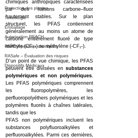
chimiques anthropiques caractérisées 
Protection des plantes
par des liaisons carbone–fluor 
hautement stables. Sur le plan 
Toxicologie
structurel, les PFAS contiennent 
Emballage
généralement au moins un atome de 
Autorisation REACH
carbone entièrement fluoré de type 
méthyle (CF₃-) ou méthylène (-CF₂-).
REACH produits chimiques
RASafe – Évaluation des risques
D’un point de vue chimique, les PFAS 
Dispositifs Médicaux
peuvent être divisées en 
substances 
polymériques et non polymériques
. 
Les PFAS polymériques comprennent 
les fluoropolymères, les 
perfluoropolyéthers polymériques et les 
polymères fluorés à chaînes latérales, 
tandis que les 
PFAS non polymériques incluent les 
substances polyfluoroalkylées et 
perfluoroalkylées. Parmi ces dernières, 