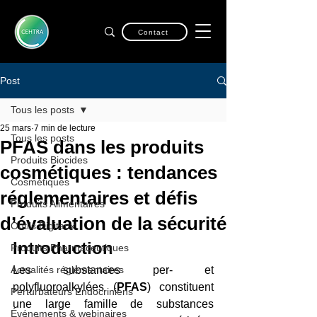
Contact
Post
Tous les posts
25 mars
7 min de lecture
Tous les posts
PFAS dans les produits
Produits Biocides
cosmétiques : tendances
Cosmétiques
réglementaires et défis
Produits Alimentaires
d’évaluation de la sécurité
Outils Digitaux
Introduction
Produits Pharmaceutiques
Actualités réglementaires
Les substances per- et 
polyfluoroalkylées (
PFAS
) constituent 
Perturbateurs Endocriniens
une large famille de substances 
Événements & webinaires