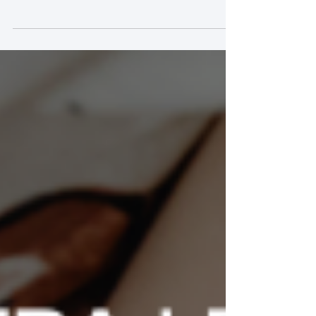
Un produit peut contenir une substance
dangereuse sans nécessairement présenter un
risque inacceptable, à condition que l’exposition
de l’utilisateur reste maîtrisée. À l’inverse, une
faible concentration apparente ne suffit pas
toujours à garantir la sécurité. Tout dépend de la
toxicité de la substance, de la manière dont elle
est libérée, et des conditions réelles d’utilisation.