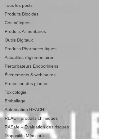
Tous les posts
Produits Biocides
Cosmétiques
Produits Alimentaires
Outils Digitaux
Produits Pharmaceutiques
Actualités réglementaires
Perturbateurs Endocriniens
Événements & webinaires
Protection des plantes
Toxicologie
Emballage
Autorisation REACH
REACH produits chimiques
RASafe – Évaluation des risques
Dispositifs Médicaux