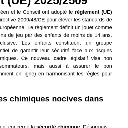
 (UE) 2025/2509
n REACH
REACH produits chimiques
en et le Conseil ont adopté le 
règlement (UE) 
directive 2009/48/CE pour élever les standards de 
européenne. Le règlement définit un jouet comme 
sitifs Médicaux
 fins de jeu par des enfants de moins de 14 ans, 
lusive. Les enfants constituent un groupe 
ntiel de garantir leur sécurité face aux risques 
himiques. Ce nouveau cadre législatif vise non 
sommateurs, mais aussi à assurer le bon 
mment en ligne) en harmonisant les règles pour 
ces chimiques nocives dans 
nt concerne la 
sécurité chimique
. Désormais, 