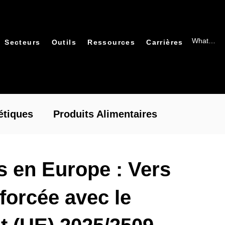
Secteurs
Outils
Ressources
Carrières
tiques
Produits Alimentaires
ues
Actualités réglementaires
s en Europe : Vers
forcée avec le
s & webinaires
Protection des plantes