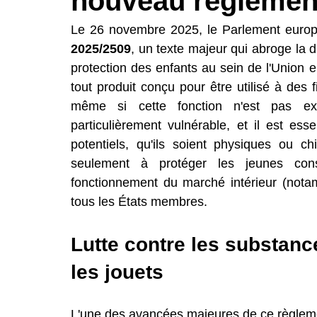
nouveau règlement
Toxicologie
Emballage
Autorisatio
Le 26 novembre 2025, le Parlement europé
2025/2509
, un texte majeur qui abroge la 
protection des enfants au sein de l'Union 
RASafe – Évaluation des risques
Dispo
tout produit conçu pour être utilisé à des
même si cette fonction n'est pas exc
particulièrement vulnérable, et il est esse
potentiels, qu'ils soient physiques ou c
seulement à protéger les jeunes con
fonctionnement du marché intérieur (nota
tous les États membres.
Lutte contre les substan
les jouets
L'une des avancées majeures de ce règleme