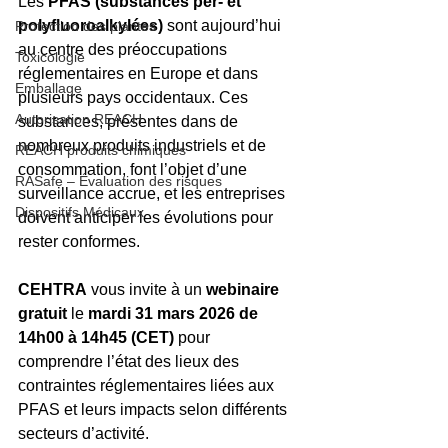
Les 
PFAS (substances per- et 
polyfluoroalkylées)
 sont aujourd’hui 
Protection des plantes
au centre des préoccupations 
Toxicologie
réglementaires en Europe et dans 
Emballage
plusieurs pays occidentaux. Ces 
Autorisation REACH
substances, présentes dans de 
nombreux produits industriels et de 
REACH produits chimiques
consommation, font l’objet d’une 
RASafe – Évaluation des risques
surveillance accrue, et les entreprises 
Dispositifs Médicaux
doivent anticiper les évolutions pour 
rester conformes.
CEHTRA
 vous invite à un 
webinaire 
gratuit
 le 
mardi 31 mars 2026 de 
14h00 à 14h45 (CET)
 pour 
comprendre l’état des lieux des 
contraintes réglementaires liées aux 
PFAS et leurs impacts selon différents 
secteurs d’activité.