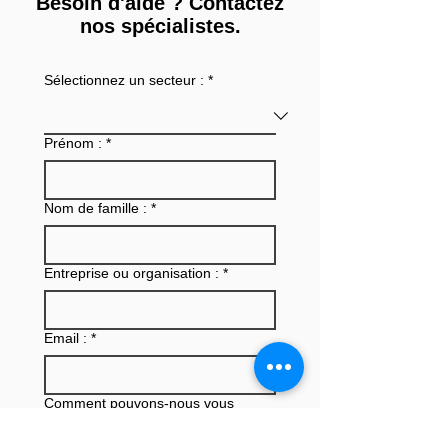
Besoin d'aide ? Contactez
nos spécialistes.
Sélectionnez un secteur :
*
Comment intégrer les
MEE Order No. 
propriétés
Chine : princip
Prénom :
*
environnementales dans
changements p
l’évaluation des
pour l’enregist
ingrédients cosmétiques
des nouvelles
Nom de famille :
*
?
substances ch
Entreprise ou organisation :
*
Email :
*
Comment pouvons-nous vous
aider?