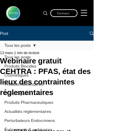
Contact
Post
Tous les posts
13 mars
1 min de lecture
Tous les posts
Webinaire gratuit
Produits Biocides
CEHTRA : PFAS, état des
Cosmétiques
lieux des contraintes
Produits Alimentaires
réglementaires
Outils Digitaux
Produits Pharmaceutiques
Actualités réglementaires
Perturbateurs Endocriniens
Événements & webinaires