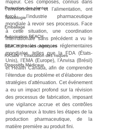
majeur. Ces composés, connus dans 
Protection des plantes
l'environnement et l'alimentation, ont 
forcé l'industrie pharmaceutique 
Toxicologie
mondiale à revoir ses processus. Face 
Emballage
à cette situation, une coordination 
Autorisation REACH
internationale sans précédent a vu le 
jour entre les agences réglementaires 
REACH produits chimiques
mondiales, telles que la FDA (États-
RASafe – Évaluation des risques
Unis), l'EMA (Europe), l'Anvisa (Brésil) 
Dispositifs Médicaux
et Health Canada, afin de comprendre 
l'étendue du problème et d'élaborer des 
stratégies d'atténuation. Cet événement 
a eu un impact profond sur la révision 
des processus de fabrication, imposant 
une vigilance accrue et des contrôles 
plus rigoureux à toutes les étapes de la 
production pharmaceutique, de la 
matière première au produit fini.