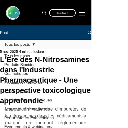
Contact
Post
Tous les posts
5 nov. 2025
4 min de lecture
Tous les posts
L'Ère des N-Nitrosamines
Produits Biocides
dans l'Industrie
Cosmétiques
Pharmaceutique - Une
Produits Alimentaires
perspective toxicologique
Outils Digitaux
approfondie
Produits Pharmaceutiques
Actualités réglementaires
L'apparition inattendue d'impuretés de 
N-nitrosamines dans les médicaments a 
Perturbateurs Endocriniens
marqué un tournant réglementaire 
Événements & webinaires