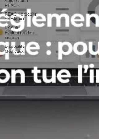
Autorisation
REACH
REACH produits
chimiques
RASafe –
Évaluation des
risques
Dispositifs
Médicaux