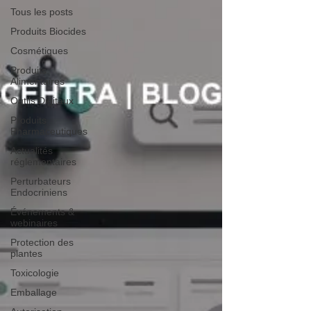
Tous les posts
Produits Biocides
Cosmétiques
Produits
Alimentaires
Outils Digitaux
Produits
Pharmaceutiques
Actualités
réglementaires
Perturbateurs
Endocriniens
Événements &
webinaires
Protection des
plantes
Toxicologie
Emballage